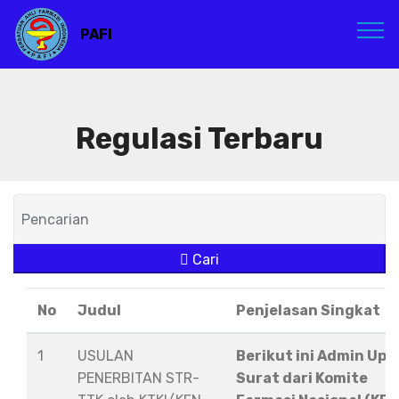
PAFI
Regulasi Terbaru
Cari
No
Judul
Penjelasan Singkat
1
USULAN
Berikut ini Admin Upl
PENERBITAN STR-
Surat dari Komite