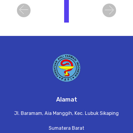
i
h
Previous
Next
a
t
D
e
t
a
il
Alamat
Jl. Baramam, Aia Manggih, Kec. Lubuk Sikaping
Sumatera Barat