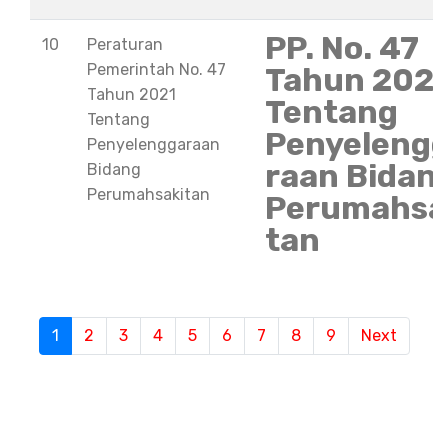
PP. No. 47
10
Peraturan
Pemerintah No. 47
Tahun 202
Tahun 2021
Tentang
Tentang
Penyeleng
Penyelenggaraan
raan Bidan
Bidang
Perumahsakitan
Perumahsa
tan
S
1
(current)
2
3
4
5
6
7
8
9
Next
e
m